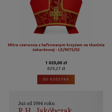
nie
Mitra czerwona z haftowanym krzyżem na tkaninie
żakardowej - LE/9075/02
1 020,00 zł
829,27 zł
DO KOSZYKA
Już od 1994 roku
P.H. Jakóbczak