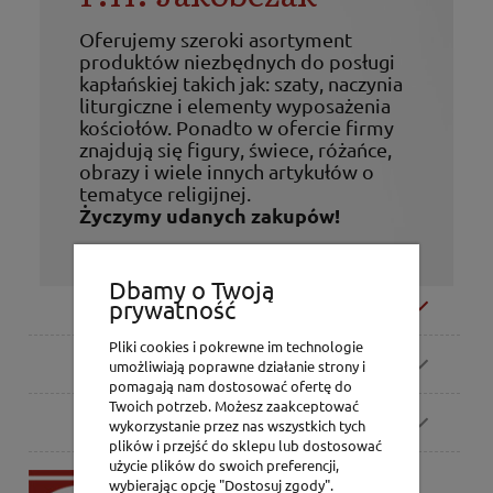
Oferujemy szeroki asortyment
produktów niezbędnych do posługi
kapłańskiej takich jak: szaty, naczynia
liturgiczne i elementy wyposażenia
kościołów. Ponadto w ofercie firmy
znajdują się figury, świece, różańce,
obrazy i wiele innych artykułów o
tematyce religijnej.
Życzymy udanych zakupów!
Dbamy o Twoją
Moje konto
prywatność
Pliki cookies i pokrewne im technologie
Zamówienia
umożliwiają poprawne działanie strony i
pomagają nam dostosować ofertę do
Twoich potrzeb. Możesz zaakceptować
Pomoc
wykorzystanie przez nas wszystkich tych
plików i przejść do sklepu lub dostosować
użycie plików do swoich preferencji,
P.H. Jakóbczak
wybierając opcję "Dostosuj zgody".