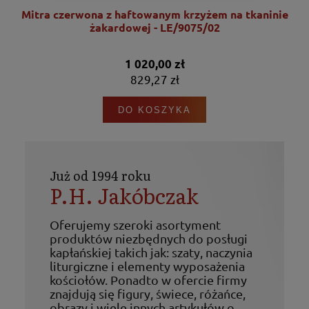
nie
Mitra czerwona z haftowanym krzyżem na tkaninie
żakardowej - LE/9075/02
1 020,00 zł
829,27 zł
DO KOSZYKA
Już od 1994 roku
P.H. Jakóbczak
Oferujemy szeroki asortyment
produktów niezbędnych do posługi
kapłańskiej takich jak: szaty, naczynia
liturgiczne i elementy wyposażenia
kościołów. Ponadto w ofercie firmy
znajdują się figury, świece, różańce,
obrazy i wiele innych artykułów o