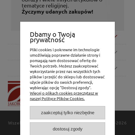
tematyce religijnej.
Życzymy udanych zakupów!
Dbamy o Twoją
Moje konto
prywatność
Pliki cookies i pokrewne im technologie
Zamówienia
umożliwiają poprawne działanie strony i
pomagają nam dostosować ofertę do
Twoich potrzeb. Możesz zaakceptować
Pomoc
wykorzystanie przez nas wszystkich tych
plików i przejść do sklepu lub dostosować
użycie plików do swoich preferencji,
P.H. Jakóbczak
wybierając opcję "Dostosuj zgody".
Dorota Jakóbczak
Więcej o plikach cookies przeczytasz w
Bialska 2/4,
naszej Polityce Plików Cookies.
42-202 Częstochowa
zaakceptuj tylko niezbędne
Wszelkie prawa zastrzeżone
JAKÓBCZAK
© 1994-2026
dostosuj zgody
Polityka prywatności