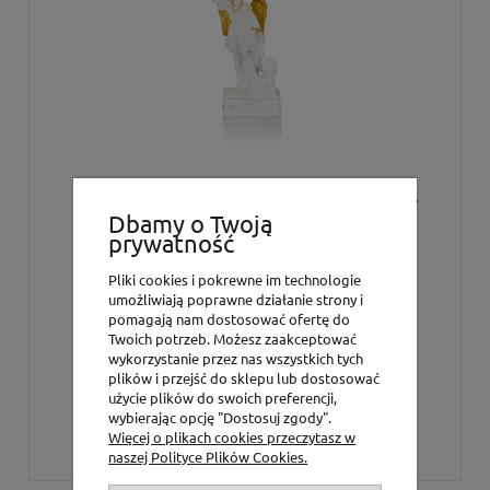
Figurka - św. Michał Archanioł - Gargano -
11,5 cm
Dbamy o Twoją
prywatność
Pliki cookies i pokrewne im technologie
umożliwiają poprawne działanie strony i
pomagają nam dostosować ofertę do
Twoich potrzeb. Możesz zaakceptować
17,00 zł
wykorzystanie przez nas wszystkich tych
13,82 zł
(netto:
)
plików i przejść do sklepu lub dostosować
użycie plików do swoich preferencji,
wybierając opcję "Dostosuj zgody".
powiadom o dostępności
Więcej o plikach cookies przeczytasz w
naszej Polityce Plików Cookies.