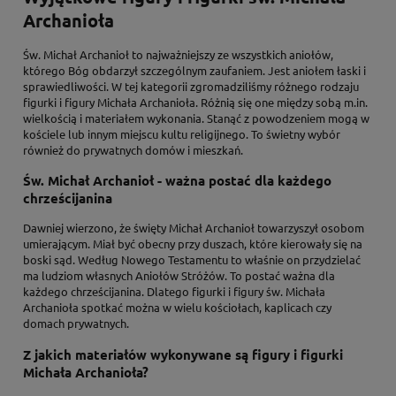
Archanioła
Św. Michał Archanioł to najważniejszy ze wszystkich aniołów,
którego Bóg obdarzył szczególnym zaufaniem. Jest aniołem łaski i
sprawiedliwości. W tej kategorii zgromadziliśmy różnego rodzaju
figurki i figury Michała Archanioła. Różnią się one między sobą m.in.
wielkością i materiałem wykonania. Stanąć z powodzeniem mogą w
kościele lub innym miejscu kultu religijnego. To świetny wybór
również do prywatnych domów i mieszkań.
Św. Michał Archanioł - ważna postać dla każdego
chrześcijanina
Dawniej wierzono, że święty Michał Archanioł towarzyszył osobom
umierającym. Miał być obecny przy duszach, które kierowały się na
boski sąd. Według Nowego Testamentu to właśnie on przydzielać
ma ludziom własnych Aniołów Stróżów. To postać ważna dla
każdego chrześcijanina. Dlatego figurki i figury św. Michała
Archanioła spotkać można w wielu kościołach, kaplicach czy
domach prywatnych.
Z jakich materiałów wykonywane są figury i figurki
Michała Archanioła?