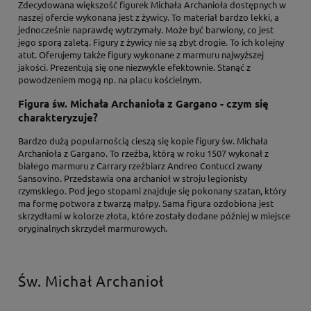
Zdecydowana większość figurek Michała Archanioła dostępnych w
naszej ofercie wykonana jest z żywicy. To materiał bardzo lekki, a
jednocześnie naprawdę wytrzymały. Może być barwiony, co jest
jego sporą zaletą. Figury z żywicy nie są zbyt drogie. To ich kolejny
atut. Oferujemy także figury wykonane z marmuru najwyższej
jakości. Prezentują się one niezwykle efektownie. Stanąć z
powodzeniem mogą np. na placu kościelnym.
Figura św. Michała Archanioła z Gargano - czym się
charakteryzuje?
Bardzo dużą popularnością cieszą się kopie figury św. Michała
Archanioła z Gargano. To rzeźba, którą w roku 1507 wykonał z
białego marmuru z Carrary rzeźbiarz Andreo Contucci zwany
Sansovino. Przedstawia ona archanioł w stroju legionisty
rzymskiego. Pod jego stopami znajduje się pokonany szatan, który
ma formę potwora z twarzą małpy. Sama figura ozdobiona jest
skrzydłami w kolorze złota, które zostały dodane później w miejsce
oryginalnych skrzydeł marmurowych.
Św. Michał Archanioł