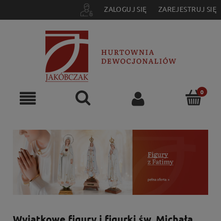
ZALOGUJ SIĘ
ZAREJESTRUJ SIĘ
Wyjątkowe figury i figurki św. Michała