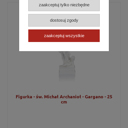
zaakceptuj tylko niezbędne
dostosuj zgody
zaakceptuj wszystkie
Figurka - św. Michał Archanioł - Gargano - 25
cm