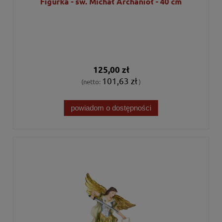
Figurka - św. Michał Archanioł - 40 cm
125,00 zł
101,63 zł
(netto:
)
powiadom o dostępności