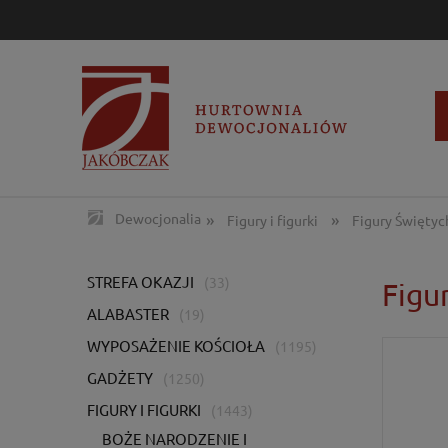
»
»
Dewocjonalia
Figury i figurki
Figury Świętyc
STREFA OKAZJI
(33)
Figu
ALABASTER
(19)
WYPOSAŻENIE KOŚCIOŁA
(1195)
GADŻETY
(1250)
FIGURY I FIGURKI
(1443)
BOŻE NARODZENIE I