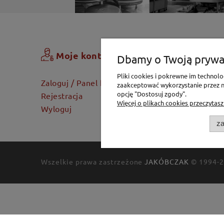
Zamówi
Moje konto
Dbamy o Twoją prywa
Pliki cookies i pokrewne im techno
Koszyk
Zaloguj / Panel klienta
zaakceptować wykorzystanie przez na
Dostawa
opcję "Dostosuj zgody".
Rejestracja
Więcej o plikach cookies przeczytasz
Twoje za
Wyloguj
za
Wszelkie prawa zastrzeżone
JAKÓBCZAK
© 1994-