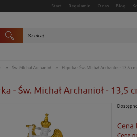
Start
Regulamin
O nas
Blog
K
»
»
h
Św. Michał Archanioł
Figurka - Św. Michał Archanioł - 13,5 cm
rka - Św. Michał Archanioł - 13,5 
Dostępno
Cena 
Cena n