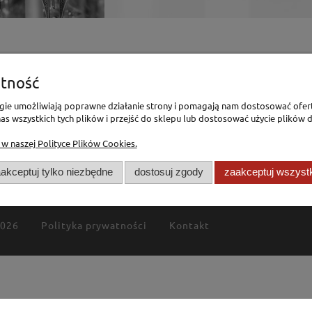
enia
Pomoc
tność
logie umożliwiają poprawne działanie strony i pomagają nam dostosować ofer
Polityka Prywatności
s wszystkich tych plików i przejść do sklepu lub dostosować użycie plików d
Polityka Cookies
 w naszej Polityce Plików Cookies.
mówienia
Regulamin
akceptuj tylko niezbędne
dostosuj zgody
zaakceptuj wszyst
2026
Polityka prywatności
Kontakt