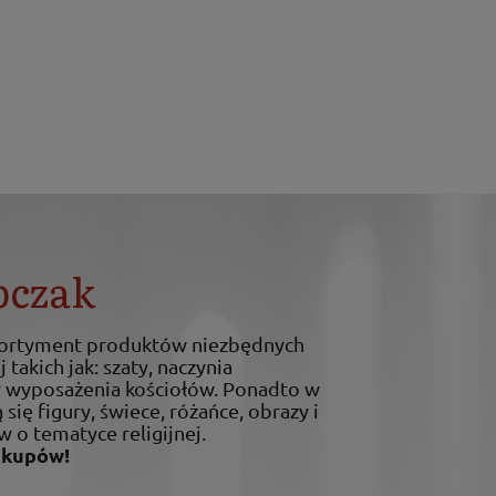
bczak
sortyment produktów niezbędnych
 takich jak: szaty, naczynia
ty wyposażenia kościołów. Ponadto w
 się figury, świece, różańce, obrazy i
w o tematyce religijnej.
akupów!