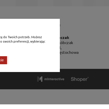
Dane teleadresowe
P.H. Jakóbczak
tę do Twoich potrzeb. Możesz
o swoich preferencji, wybierając
Dorota Jakóbczak
Bialska 2/4,
42-202 Częstochowa
kie