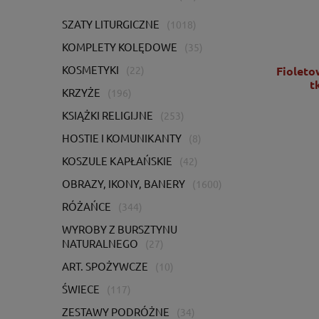
SZATY LITURGICZNE
(1018)
KOMPLETY KOLĘDOWE
(35)
KOSMETYKI
Ornat zielony z bogatym haftem IHS -
Fioleto
(22)
KOR/056/01/01
t
KRZYŻE
(196)
KSIĄŻKI RELIGIJNE
(253)
2 725,00 zł
2 215,45 zł
HOSTIE I KOMUNIKANTY
(8)
KOSZULE KAPŁAŃSKIE
(42)
DO KOSZYKA
OBRAZY, IKONY, BANERY
(1600)
RÓŻAŃCE
(344)
WYROBY Z BURSZTYNU
NATURALNEGO
(27)
ART. SPOŻYWCZE
(10)
ŚWIECE
(117)
ZESTAWY PODRÓŻNE
(34)