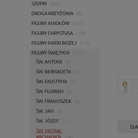
SZOPKI
(608)
DROGA KRZYŻOWA
(8)
FIGURY ANIOŁÓW
(232)
FIGURY CHRYSTUSA
(106)
FIGURY MATKI BOŻEJ
(135)
FIGURY ŚWIĘTYCH
(282)
ŚW. ANTONI
(9)
ŚW. BERNADETA
(3)
ŚW. FAUSTYNA
(2)
ŚW. FLORIAN
(5)
ŚW. FRANCISZEK
(8)
ŚW. JAN
(8)
ŚW. JÓZEF
(17)
D
ŚW. MICHAŁ
ARCHANIOŁ
(34)