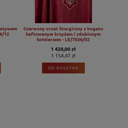
motywem
Czerwony ornat liturgiczny z bogato
Ornat l
4/12
haftowanym krzyżem i zdobionym
motywu Se
kołnierzem - LE/7036/02
1 420,00 zł
1 154,47 zł
DO KOSZYKA