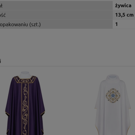
ł
żywica
ść
13,5 cm
 opakowaniu (szt.)
1
i