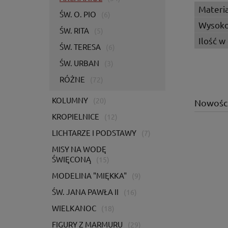
Materia
ŚW. O. PIO
(6)
Wysoko
ŚW. RITA
(5)
Ilość w
ŚW. TERESA
(6)
ŚW. URBAN
(3)
RÓŻNE
(72)
KOLUMNY
(20)
Nowośc
KROPIELNICE
(12)
LICHTARZE I PODSTAWY
(7)
MISY NA WODĘ
ŚWIĘCONĄ
(15)
MODELINA "MIĘKKA"
(9)
ŚW. JANA PAWŁA II
(16)
WIELKANOC
(18)
FIGURY Z MARMURU
(29)