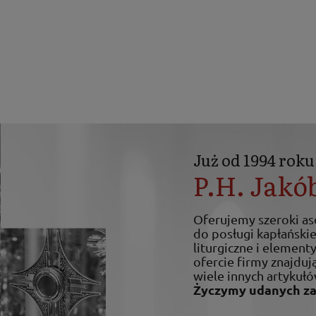
Już od 1994 roku
P.H. Jakó
Oferujemy szeroki a
do posługi kapłańskiej
liturgiczne i elemen
ofercie firmy znajdują
wiele innych artykułó
Życzymy udanych z