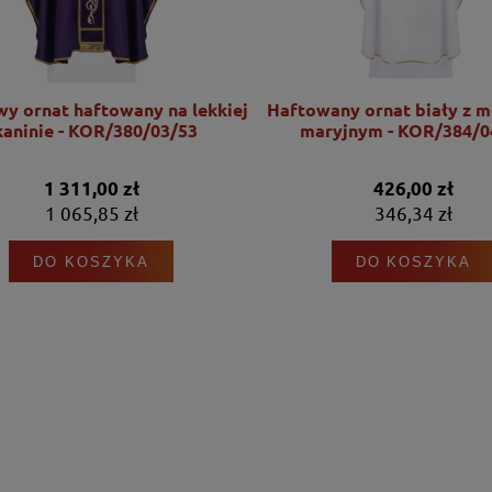
wy ornat haftowany na lekkiej
Haftowany ornat biały z 
kaninie - KOR/380/03/53
maryjnym - KOR/384/0
1 311,00 zł
426,00 zł
1 065,85 zł
346,34 zł
DO KOSZYKA
DO KOSZYKA