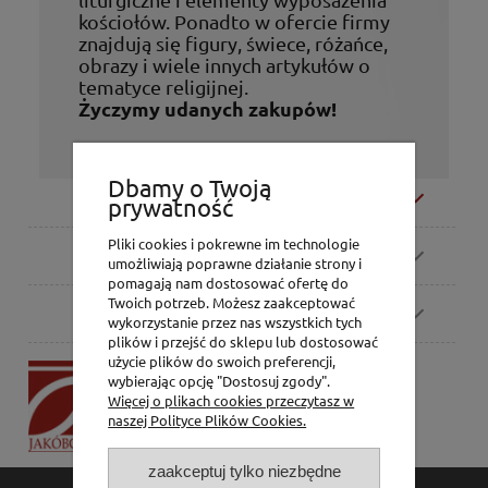
kościołów. Ponadto w ofercie firmy
znajdują się figury, świece, różańce,
obrazy i wiele innych artykułów o
tematyce religijnej.
Życzymy udanych zakupów!
Dbamy o Twoją
Moje konto
prywatność
Pliki cookies i pokrewne im technologie
Zamówienia
umożliwiają poprawne działanie strony i
pomagają nam dostosować ofertę do
Twoich potrzeb. Możesz zaakceptować
Pomoc
wykorzystanie przez nas wszystkich tych
plików i przejść do sklepu lub dostosować
użycie plików do swoich preferencji,
P.H. Jakóbczak
wybierając opcję "Dostosuj zgody".
Dorota Jakóbczak
Więcej o plikach cookies przeczytasz w
Bialska 2/4,
naszej Polityce Plików Cookies.
42-202 Częstochowa
zaakceptuj tylko niezbędne