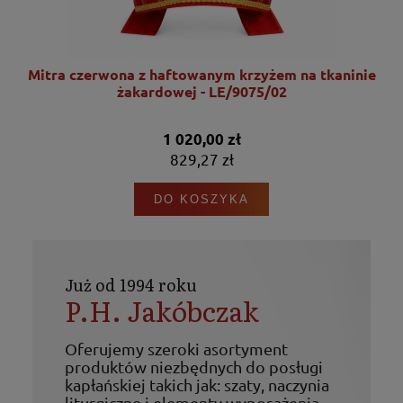
nie
Mitra czerwona z haftowanym krzyżem na tkaninie
żakardowej - LE/9075/02
1 020,00 zł
829,27 zł
DO KOSZYKA
Już od 1994 roku
P.H. Jakóbczak
Oferujemy szeroki asortyment
produktów niezbędnych do posługi
kapłańskiej takich jak: szaty, naczynia
liturgiczne i elementy wyposażenia