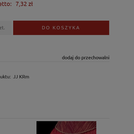
etto:
7,32 zł
zt.
DO KOSZYKA
dodaj do przechowalni
uktu:
JJ KRm