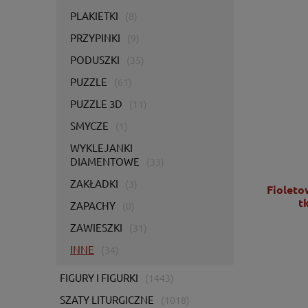
PLAKIETKI
(8)
PRZYPINKI
(9)
PODUSZKI
(35)
PUZZLE
(61)
PUZZLE 3D
(11)
SMYCZE
(1)
WYKLEJANKI
DIAMENTOWE
(33)
ZAKŁADKI
(3)
Ornat zielony z bogatym haftem IHS -
Fioleto
KOR/056/01/01
t
ZAPACHY
(0)
ZAWIESZKI
(31)
2 725,00 zł
INNE
(34)
2 215,45 zł
FIGURY I FIGURKI
(1443)
DO KOSZYKA
SZATY LITURGICZNE
(1018)