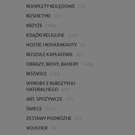
KOMPLETY KOLĘDOWE
(35)
KOSMETYKI
(22)
KRZYŻE
(196)
KSIĄŻKI RELIGIJNE
(253)
HOSTIE I KOMUNIKANTY
(8)
KOSZULE KAPŁAŃSKIE
(42)
OBRAZY, IKONY, BANERY
(1600)
RÓŻAŃCE
(344)
WYROBY Z BURSZTYNU
NATURALNEGO
(27)
ART. SPOŻYWCZE
(10)
ŚWIECE
(117)
ZESTAWY PODRÓŻNE
(34)
VOUCHER
(4)