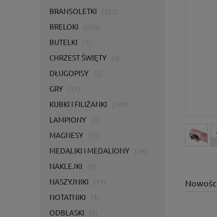
BRANSOLETKI
(322)
BRELOKI
(203)
BUTELKI
(3)
CHRZEST ŚWIĘTY
(3)
DŁUGOPISY
(2)
GRY
(31)
KUBKI I FILIŻANKI
(144)
LAMPIONY
(3)
MAGNESY
(51)
MEDALIKI I MEDALIONY
(54)
NAKLEJKI
(8)
NASZYJNIKI
(19)
Nowośc
NOTATNIKI
(4)
ODBLASKI
(6)