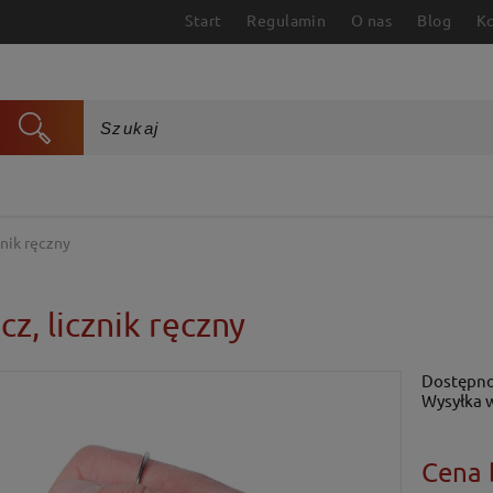
Start
Regulamin
O nas
Blog
K
znik ręczny
cz, licznik ręczny
Dostępno
Wysyłka 
Cena 