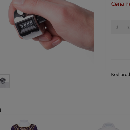
Cena n
s
Kod prod
i