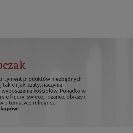
bczak
sortyment produktów niezbędnych
 takich jak: szaty, naczynia
ty wyposażenia kościołów. Ponadto w
 się figury, świece, różańce, obrazy i
w o tematyce religijnej.
akupów!