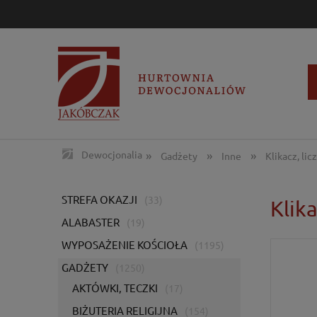
»
»
»
Dewocjonalia
Gadżety
Inne
Klikacz, lic
STREFA OKAZJI
(33)
Klika
ALABASTER
(19)
WYPOSAŻENIE KOŚCIOŁA
(1195)
GADŻETY
(1250)
AKTÓWKI, TECZKI
(17)
BIŻUTERIA RELIGIJNA
(154)