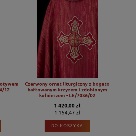
motywem
Czerwony ornat liturgiczny z bogato
Ornat l
4/12
haftowanym krzyżem i zdobionym
motywu Se
kołnierzem - LE/7036/02
1 420,00 zł
1 154,47 zł
DO KOSZYKA