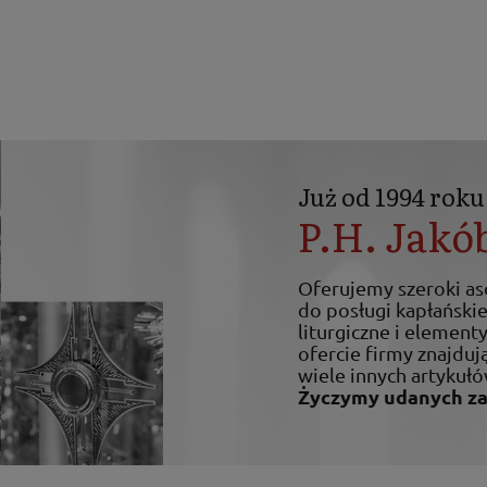
Już od 1994 roku
P.H. Jakó
Oferujemy szeroki a
do posługi kapłańskiej
liturgiczne i elemen
ofercie firmy znajdują
wiele innych artykułó
Życzymy udanych z