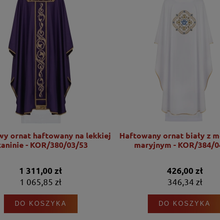
wy ornat haftowany na lekkiej
Haftowany ornat biały z 
kaninie - KOR/380/03/53
maryjnym - KOR/384/0
1 311,00 zł
426,00 zł
1 065,85 zł
346,34 zł
DO KOSZYKA
DO KOSZYKA