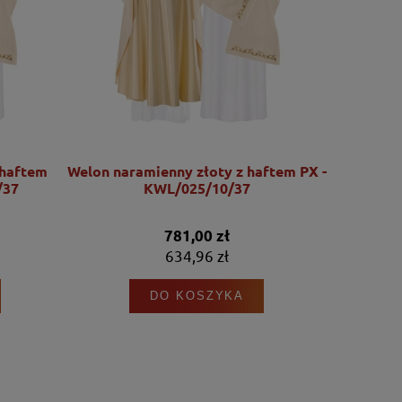
 haftem
Welon naramienny złoty z haftem PX -
Welon n
/37
KWL/025/10/37
krz
781,00 zł
634,96 zł
DO KOSZYKA