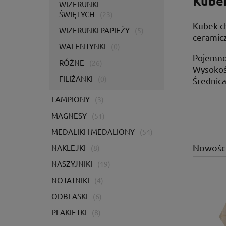
Kubek
WIZERUNKI
ŚWIĘTYCH
(23)
Kubek ch
WIZERUNKI PAPIEŻY
(5)
ceramic
WALENTYNKI
(0)
Pojemno
RÓŻNE
(26)
Wysokoś
FILIŻANKI
(0)
Średnic
LAMPIONY
(3)
MAGNESY
(51)
MEDALIKI I MEDALIONY
(54)
Nowośc
NAKLEJKI
(8)
NASZYJNIKI
(19)
NOTATNIKI
(4)
ODBLASKI
(6)
PLAKIETKI
(8)