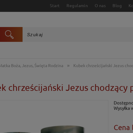
Start
Regulamin
O nas
Blog
K
»
Matka Boża, Jezus, Święta Rodzina
Kubek chrześcijański Jezus cho
k chrześcijański Jezus chodzący
Dostępno
Wysyłka 
Cena 