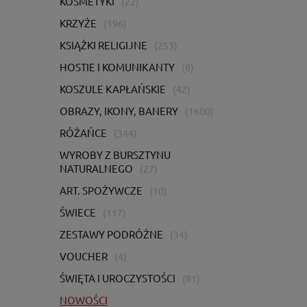
KOSMETYKI
(22)
KRZYŻE
(196)
KSIĄŻKI RELIGIJNE
(253)
HOSTIE I KOMUNIKANTY
(8)
KOSZULE KAPŁAŃSKIE
(42)
OBRAZY, IKONY, BANERY
(1600)
RÓŻAŃCE
(344)
WYROBY Z BURSZTYNU
NATURALNEGO
(27)
ART. SPOŻYWCZE
(10)
ŚWIECE
(117)
ZESTAWY PODRÓŻNE
(34)
VOUCHER
(4)
ŚWIĘTA I UROCZYSTOŚCI
(81)
NOWOŚCI