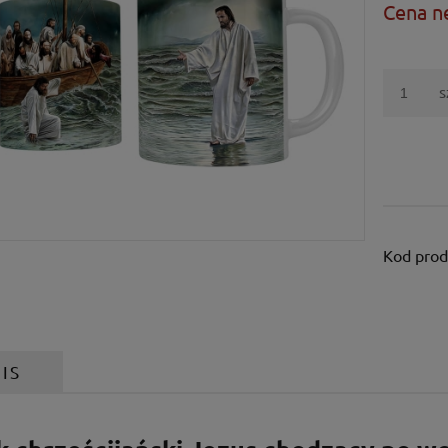
Cena n
s
Kod prod
IS