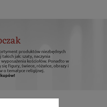
bczak
sortyment produktów niezbędnych
 takich jak: szaty, naczynia
ty wyposażenia kościołów. Ponadto w
 się figury, świece, różańce, obrazy i
w o tematyce religijnej.
akupów!