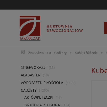
»
»
»
Dewocjonalia
Gadżety
Kubki i filiżanki
STREFA OKAZJI
(33)
Kube
ALABASTER
(19)
WYPOSAŻENIE KOŚCIOŁA
(1195)
GADŻETY
(1250)
AKTÓWKI, TECZKI
(17)
BIŻUTERIA RELIGIJNA
(154)