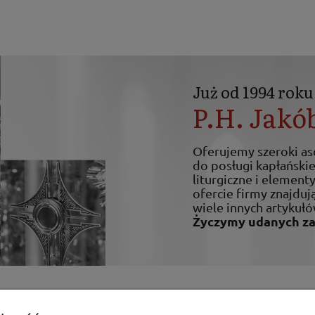
Już od 1994 roku
P.H. Jakó
Oferujemy szeroki a
do posługi kapłańskiej
liturgiczne i elemen
ofercie firmy znajdują
wiele innych artykułó
Życzymy udanych z