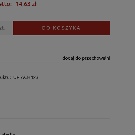
etto:
14,63 zł
zt.
DO KOSZYKA
dodaj do przechowalni
uktu:
UR ACH423