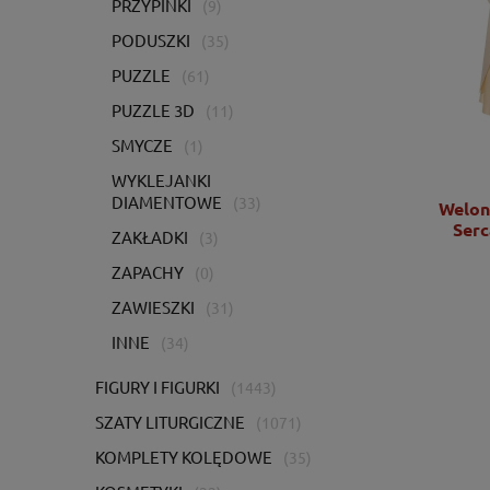
PRZYPINKI
(9)
PODUSZKI
(35)
PUZZLE
(61)
PUZZLE 3D
(11)
SMYCZE
(1)
WYKLEJANKI
DIAMENTOWE
(33)
Welon naramienny ecru z haftem IHS -
Welon
KWL/021/05/20
Serc
ZAKŁADKI
(3)
ZAPACHY
(0)
681,00 zł
ZAWIESZKI
(31)
553,66 zł
INNE
(34)
DO KOSZYKA
FIGURY I FIGURKI
(1443)
SZATY LITURGICZNE
(1071)
KOMPLETY KOLĘDOWE
(35)