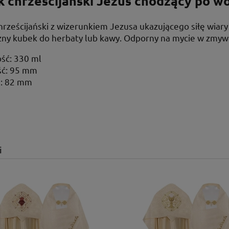
 chrześcijański Jezus chodzący po w
rześcijański z wizerunkiem Jezusa ukazującego siłę wiary
zny kubek do herbaty lub kawy. Odporny na mycie w zmyw
ść: 330 ml
ć: 95 mm
a: 82 mm
i