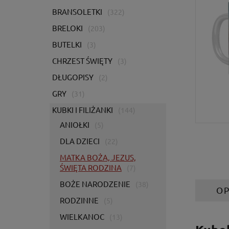
BRANSOLETKI
(322)
BRELOKI
(203)
BUTELKI
(3)
CHRZEST ŚWIĘTY
(3)
DŁUGOPISY
(2)
GRY
(31)
KUBKI I FILIŻANKI
(144)
ANIOŁKI
(5)
DLA DZIECI
(22)
MATKA BOŻA, JEZUS,
ŚWIĘTA RODZINA
(7)
BOŻE NARODZENIE
(38)
OP
RODZINNE
(5)
WIELKANOC
(13)