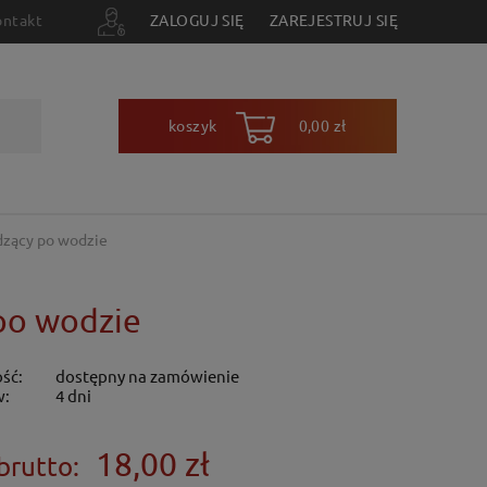
ontakt
ZALOGUJ SIĘ
ZAREJESTRUJ SIĘ
koszyk
0,00 zł
dzący po wodzie
 po wodzie
ść:
dostępny na zamówienie
w:
4 dni
18,00 zł
brutto: