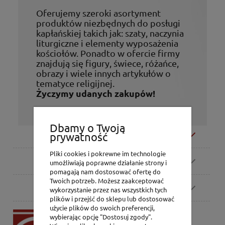
Oferujemy szeroki asortyment
produktów niezbędnych do posługi
kapłańskiej takich jak: szaty, naczynia
liturgiczne i elementy wyposażenia
kościołów. Ponadto w ofercie firmy
znajdują się figury, świece, różańce,
obrazy i wiele innych artykułów o
tematyce religijnej.
Życzymy udanych zakupów!
Dbamy o Twoją
Moje konto
prywatność
Pliki cookies i pokrewne im technologie
Zamówienia
umożliwiają poprawne działanie strony i
pomagają nam dostosować ofertę do
Twoich potrzeb. Możesz zaakceptować
Pomoc
wykorzystanie przez nas wszystkich tych
plików i przejść do sklepu lub dostosować
użycie plików do swoich preferencji,
P.H. Jakóbczak
wybierając opcję "Dostosuj zgody".