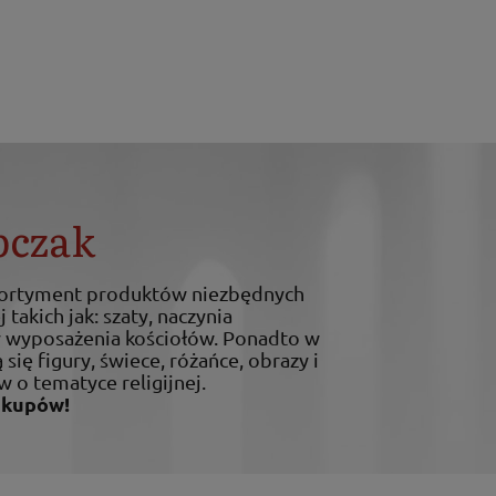
bczak
sortyment produktów niezbędnych
 takich jak: szaty, naczynia
ty wyposażenia kościołów. Ponadto w
 się figury, świece, różańce, obrazy i
w o tematyce religijnej.
akupów!