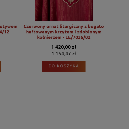
motywem
Czerwony ornat liturgiczny z bogato
Ornat l
4/12
haftowanym krzyżem i zdobionym
motywu Se
kołnierzem - LE/7036/02
1 420,00 zł
1 154,47 zł
DO KOSZYKA