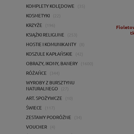
KOMPLETY KOLĘDOWE
(35)
KOSMETYKI
(22)
KRZYŻE
(196)
Ornat zielony z bogatym haftem IHS -
Fioleto
KOR/056/01/01
t
KSIĄŻKI RELIGIJNE
(253)
HOSTIE I KOMUNIKANTY
(8)
2 725,00 zł
KOSZULE KAPŁAŃSKIE
(42)
2 215,45 zł
OBRAZY, IKONY, BANERY
(1600)
DO KOSZYKA
RÓŻAŃCE
(344)
WYROBY Z BURSZTYNU
NATURALNEGO
(27)
ART. SPOŻYWCZE
(10)
ŚWIECE
(117)
ZESTAWY PODRÓŻNE
(34)
VOUCHER
(4)