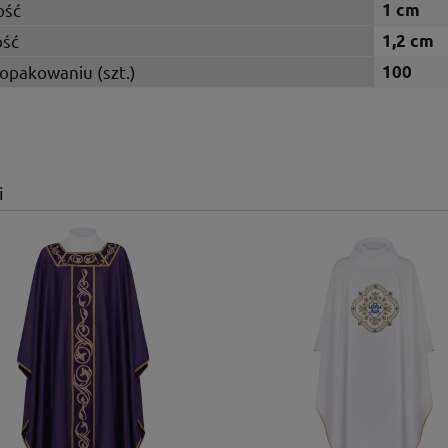
ość
1 cm
ść
1,2 cm
 opakowaniu (szt.)
100
i