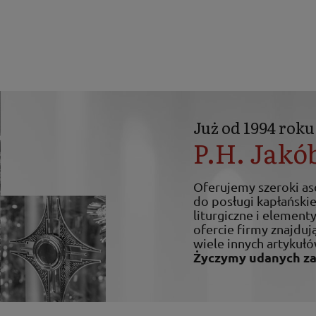
Już od 1994 roku
P.H. Jakó
Oferujemy szeroki a
do posługi kapłańskiej
liturgiczne i elemen
ofercie firmy znajdują
wiele innych artykułó
Życzymy udanych z