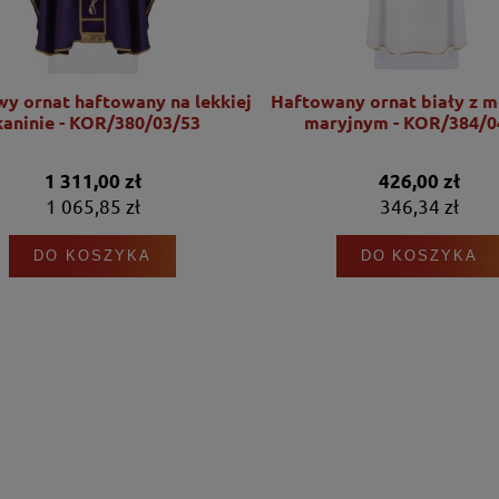
wy ornat haftowany na lekkiej
Haftowany ornat biały z 
kaninie - KOR/380/03/53
maryjnym - KOR/384/0
1 311,00 zł
426,00 zł
1 065,85 zł
346,34 zł
DO KOSZYKA
DO KOSZYKA