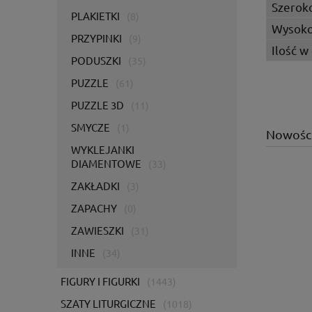
Szerok
PLAKIETKI
(8)
Wysoko
PRZYPINKI
(9)
Ilość w
PODUSZKI
(35)
PUZZLE
(61)
PUZZLE 3D
(11)
SMYCZE
(1)
Nowośc
WYKLEJANKI
DIAMENTOWE
(33)
ZAKŁADKI
(3)
ZAPACHY
(0)
ZAWIESZKI
(31)
INNE
(34)
FIGURY I FIGURKI
(1443)
SZATY LITURGICZNE
(1018)