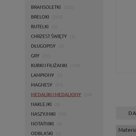
BRANSOLETKI
(322)
BRELOKI
(203)
BUTELKI
(3)
CHRZEST ŚWIĘTY
(3)
DŁUGOPISY
(2)
GRY
(31)
KUBKI I FILIŻANKI
(144)
LAMPIONY
(3)
MAGNESY
(51)
MEDALIKI I MEDALIONY
(54)
NAKLEJKI
(8)
D
NASZYJNIKI
(19)
NOTATNIKI
(4)
Materia
ODBLASKI
(6)