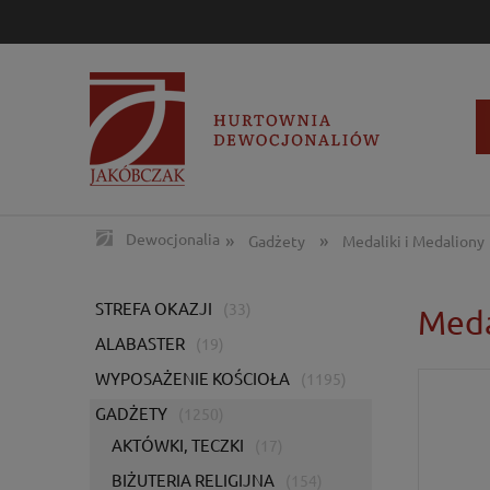
»
»
Dewocjonalia
Gadżety
Medaliki i Medaliony
STREFA OKAZJI
(33)
Meda
ALABASTER
(19)
WYPOSAŻENIE KOŚCIOŁA
(1195)
GADŻETY
(1250)
AKTÓWKI, TECZKI
(17)
BIŻUTERIA RELIGIJNA
(154)