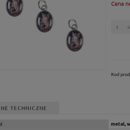
Cena n
s
Kod prod
ANE TECHNICZNE
ł
metal, 