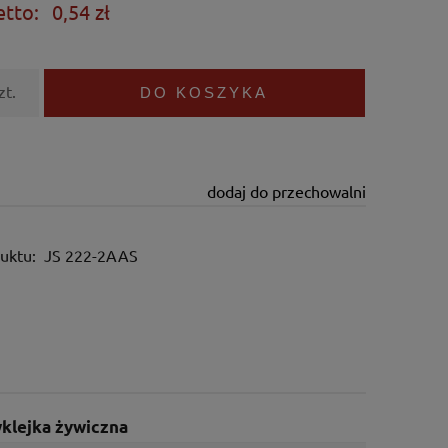
etto:
0,54 zł
zt.
DO KOSZYKA
dodaj do przechowalni
uktu:
JS 222-2AAS
wklejka żywiczna