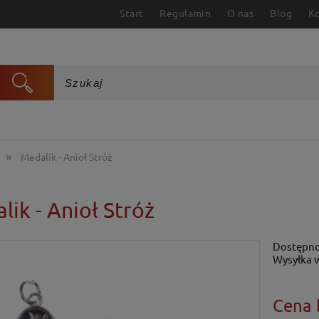
Start
Regulamin
O nas
Blog
K
»
Medalik - Anioł Stróż
lik - Anioł Stróż
Dostępno
Wysyłka 
Cena 