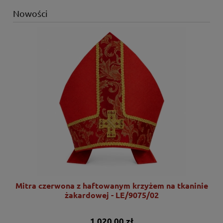
Nowości
nie
Mitra czerwona z haftowanym krzyżem na tkaninie
żakardowej - LE/9075/02
1 020,00 zł