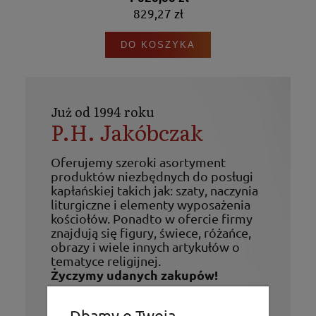
829,27 zł
DO KOSZYKA
Już od 1994 roku
P.H. Jakóbczak
Oferujemy szeroki asortyment
produktów niezbędnych do posługi
kapłańskiej takich jak: szaty, naczynia
liturgiczne i elementy wyposażenia
kościołów. Ponadto w ofercie firmy
znajdują się figury, świece, różańce,
obrazy i wiele innych artykułów o
tematyce religijnej.
Życzymy udanych zakupów!
Dbamy o Twoją