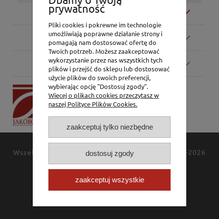
prywatność
Moje konto
Pliki cookies i pokrewne im technologie
umożliwiają poprawne działanie strony i
Zamówienia
pomagają nam dostosować ofertę do
Twoich potrzeb. Możesz zaakceptować
wykorzystanie przez nas wszystkich tych
Pomoc
plików i przejść do sklepu lub dostosować
użycie plików do swoich preferencji,
wybierając opcję "Dostosuj zgody".
P.H. Jakóbczak
Więcej o plikach cookies przeczytasz w
Dorota Jakóbczak
naszej Polityce Plików Cookies.
Bialska 2/4,
42-202 Częstochowa
zaakceptuj tylko niezbędne
Wszelkie prawa zastrzeżone
JAKÓBCZAK
© 1994-2026
dostosuj zgody
Polityka prywatności
Kontakt
zaakceptuj wszystkie