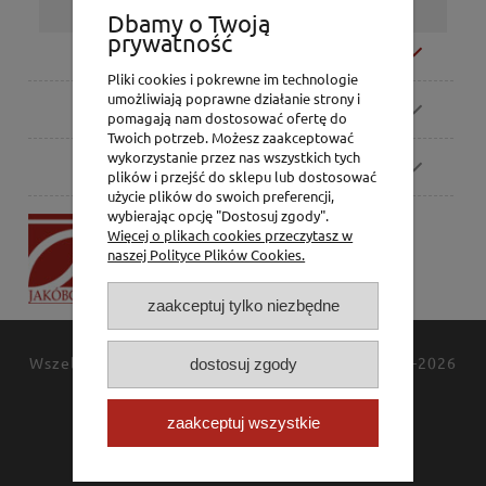
Dbamy o Twoją
prywatność
Moje konto
Pliki cookies i pokrewne im technologie
umożliwiają poprawne działanie strony i
Zamówienia
pomagają nam dostosować ofertę do
Twoich potrzeb. Możesz zaakceptować
wykorzystanie przez nas wszystkich tych
Pomoc
plików i przejść do sklepu lub dostosować
użycie plików do swoich preferencji,
wybierając opcję "Dostosuj zgody".
P.H. Jakóbczak
Więcej o plikach cookies przeczytasz w
Dorota Jakóbczak
naszej Polityce Plików Cookies.
Bialska 2/4,
42-202 Częstochowa
zaakceptuj tylko niezbędne
Wszelkie prawa zastrzeżone
JAKÓBCZAK
© 1994-2026
dostosuj zgody
Polityka prywatności
Kontakt
zaakceptuj wszystkie