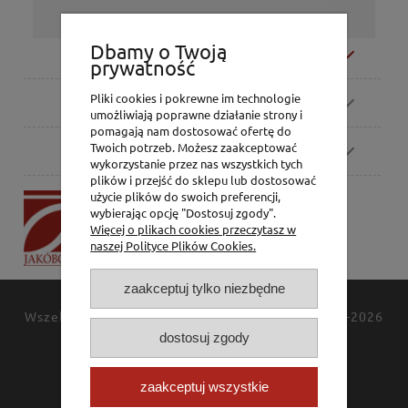
Dbamy o Twoją
Moje konto
prywatność
Pliki cookies i pokrewne im technologie
Zamówienia
umożliwiają poprawne działanie strony i
pomagają nam dostosować ofertę do
Twoich potrzeb. Możesz zaakceptować
Pomoc
wykorzystanie przez nas wszystkich tych
plików i przejść do sklepu lub dostosować
użycie plików do swoich preferencji,
P.H. Jakóbczak
wybierając opcję "Dostosuj zgody".
Dorota Jakóbczak
Więcej o plikach cookies przeczytasz w
Bialska 2/4,
naszej Polityce Plików Cookies.
42-202 Częstochowa
zaakceptuj tylko niezbędne
Wszelkie prawa zastrzeżone
JAKÓBCZAK
© 1994-2026
Polityka prywatności
dostosuj zgody
Kontakt
zaakceptuj wszystkie