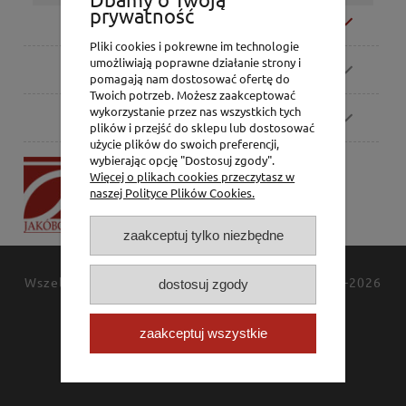
prywatność
Moje konto
Pliki cookies i pokrewne im technologie
umożliwiają poprawne działanie strony i
Zamówienia
pomagają nam dostosować ofertę do
Twoich potrzeb. Możesz zaakceptować
wykorzystanie przez nas wszystkich tych
Pomoc
plików i przejść do sklepu lub dostosować
użycie plików do swoich preferencji,
wybierając opcję "Dostosuj zgody".
P.H. Jakóbczak
Więcej o plikach cookies przeczytasz w
Dorota Jakóbczak
naszej Polityce Plików Cookies.
Bialska 2/4,
42-202 Częstochowa
zaakceptuj tylko niezbędne
Wszelkie prawa zastrzeżone
JAKÓBCZAK
© 1994-2026
dostosuj zgody
Polityka prywatności
Kontakt
zaakceptuj wszystkie