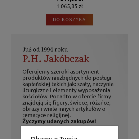
1 065,85 zł
DO KOSZYKA
Już od 1994 roku
P.H. Jakóbczak
Oferujemy szeroki asortyment
produktów niezbędnych do posługi
kapłańskiej takich jak: szaty, naczynia
liturgiczne i elementy wyposażenia
kościołów. Ponadto w ofercie firmy
znajdują się figury, świece, różańce,
obrazy i wiele innych artykułów o
tematyce religijnej.
Życzymy udanych zakupów!
Dbamy o Twoją