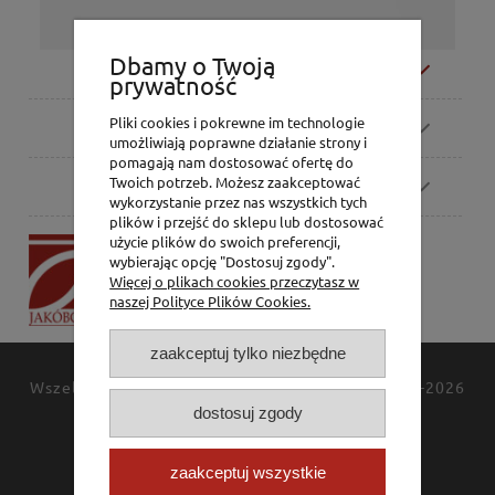
Dbamy o Twoją
Moje konto
prywatność
Pliki cookies i pokrewne im technologie
Zamówienia
umożliwiają poprawne działanie strony i
pomagają nam dostosować ofertę do
Twoich potrzeb. Możesz zaakceptować
Pomoc
wykorzystanie przez nas wszystkich tych
plików i przejść do sklepu lub dostosować
użycie plików do swoich preferencji,
P.H. Jakóbczak
wybierając opcję "Dostosuj zgody".
Dorota Jakóbczak
Więcej o plikach cookies przeczytasz w
Bialska 2/4,
naszej Polityce Plików Cookies.
42-202 Częstochowa
zaakceptuj tylko niezbędne
Wszelkie prawa zastrzeżone
JAKÓBCZAK
© 1994-2026
Polityka prywatności
dostosuj zgody
Kontakt
zaakceptuj wszystkie