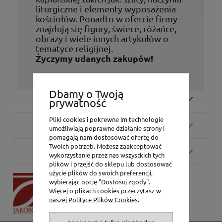
liturgiczne i elementy wyposażenia
kościołów. Ponadto w ofercie firmy
znajdują się figury, świece, różańce,
obrazy i wiele innych artykułów o
tematyce religijnej.
Życzymy udanych zakupów!
Dbamy o Twoją
Moje konto
prywatność
Pliki cookies i pokrewne im technologie
Zamówienia
umożliwiają poprawne działanie strony i
pomagają nam dostosować ofertę do
Twoich potrzeb. Możesz zaakceptować
Pomoc
wykorzystanie przez nas wszystkich tych
plików i przejść do sklepu lub dostosować
użycie plików do swoich preferencji,
P.H. Jakóbczak
wybierając opcję "Dostosuj zgody".
Dorota Jakóbczak
Więcej o plikach cookies przeczytasz w
Bialska 2/4,
naszej Polityce Plików Cookies.
42-202 Częstochowa