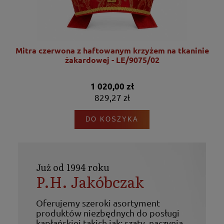
nie
Mitra czerwona z haftowanym krzyżem na tkaninie
żakardowej - LE/9075/02
1 020,00 zł
829,27 zł
DO KOSZYKA
Już od 1994 roku
P.H. Jakóbczak
Oferujemy szeroki asortyment
produktów niezbędnych do posługi
kapłańskiej takich jak: szaty, naczynia