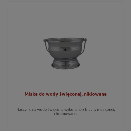
Miska do wody święconej, niklowana
Naczynie na wodę święconą wykonane z blachy mosiężnej,
chromowane.