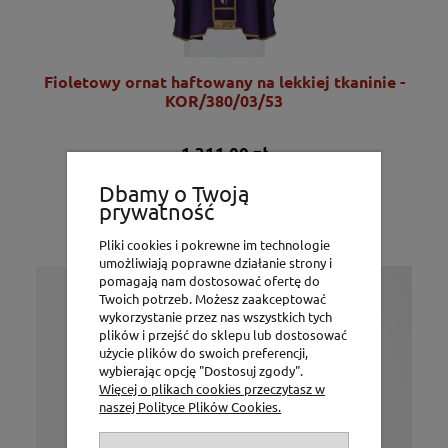
Fioletowy ornat haftowany na lekkiej tkaninie -
KOR/380/03/53
1 311,00 zł
1 065,85 zł
Dbamy o Twoją
prywatność
DO KOSZYKA
Pliki cookies i pokrewne im technologie
umożliwiają poprawne działanie strony i
pomagają nam dostosować ofertę do
Twoich potrzeb. Możesz zaakceptować
Już od 1994 roku
wykorzystanie przez nas wszystkich tych
P.H. Jakóbczak
plików i przejść do sklepu lub dostosować
użycie plików do swoich preferencji,
wybierając opcję "Dostosuj zgody".
Oferujemy szeroki asortyment
Więcej o plikach cookies przeczytasz w
produktów niezbędnych do posługi
naszej Polityce Plików Cookies.
kapłańskiej takich jak: szaty, naczynia
liturgiczne i elementy wyposażenia