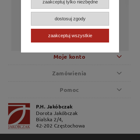
zaakceptuj tylko niezbędne
kościołów. Ponadto w ofercie firmy
znajdują się figury, świece, różańce,
obrazy i wiele innych artykułów o
dostosuj zgody
tematyce religijnej.
Życzymy udanych zakupów!
zaakceptuj wszystkie
Moje konto
Zamówienia
Pomoc
P.H. Jakóbczak
Dorota Jakóbczak
Bialska 2/4,
42-202 Częstochowa