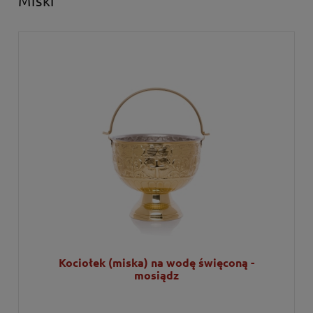
Miski
Kociołek (miska) na wodę święconą -
mosiądz