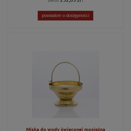
(netto:
)
powiadom o dostępności
Miska do wody święconej mosiężna