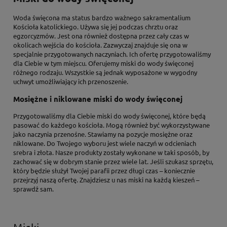
Woda święcona ma status bardzo ważnego sakramentalium
Kościoła katolickiego. Używa się jej podczas chrztu oraz
egzorcyzmów. Jest ona również dostępna przez cały czas w
okolicach wejścia do kościoła. Zazwyczaj znajduje się ona w
specjalnie przygotowanych naczyniach. Ich ofertę przygotowaliśmy
dla Ciebie w tym miejscu. Oferujemy miski do wody święconej
różnego rodzaju. Wszystkie są jednak wyposażone w wygodny
uchwyt umożliwiający ich przenoszenie.
Mosiężne i niklowane miski do wody święconej
Przygotowaliśmy dla Ciebie miski do wody święconej, które będą
pasować do każdego kościoła. Mogą również być wykorzystywane
jako naczynia przenośne. Stawiamy na pozycje mosiężne oraz
niklowane. Do Twojego wyboru jest wiele naczyń w odcieniach
srebra i złota. Nasze produkty zostały wykonane w taki sposób, by
zachować się w dobrym stanie przez wiele lat. Jeśli szukasz sprzętu,
który będzie służył Twojej parafii przez długi czas – koniecznie
przejrzyj naszą ofertę. Znajdziesz u nas miski na każdą kieszeń –
sprawdź sam.