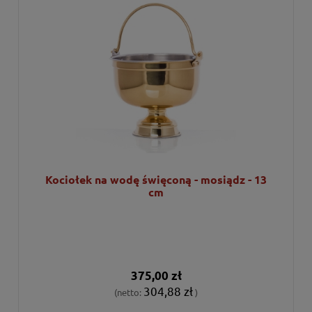
Kociołek na wodę święconą - mosiądz - 13
cm
375,00 zł
304,88 zł
(netto:
)