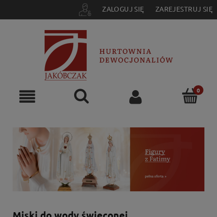
ZALOGUJ SIĘ
ZAREJESTRUJ SIĘ
Miski do wody święconej