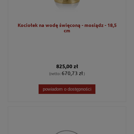
Kociołek na wodę święconą - mosiądz - 18,5
cm
825,00 zł
670,73 zł
(netto:
)
powiadom o dostępności