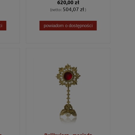
620,00 zł
504,07 zł
(netto:
)
i
powiadom o dostępności
z
Relikwiarz - mosiądz