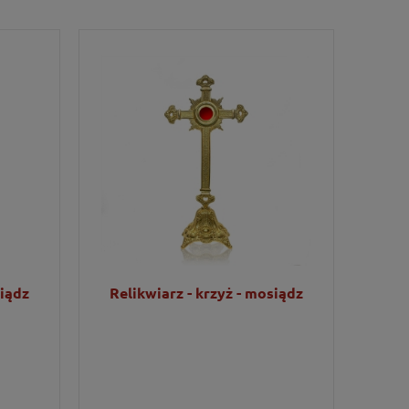
siądz
Relikwiarz - krzyż - mosiądz