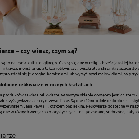
iarze – czy wiesz, czym są?
 są to naczynia kultu religijnego. Cieszą się one w religii chrześcijańskiej ba
mi krzyża, monstrancji, a także relikwii, czyli puszki albo skrzynki służącej
zęsto zdobi się je drogimi kamieniami lub wymyślnymi malowidłami, na przyk
dobione relikwiarze w różnych kształtach
ia produktów zawiera relikwiarze. W naszym sklepie dostępny jest ich szerok
 jak krzyż, gwiazda, serce, drzewo i inne. Są one różnorodnie ozdobione – mi
 wizerunkiem Jana Pawła II, krzyżem papieskim. Relikwiarze dostępne w nasz
ą one w różnych wersjach kolorystycznych – np. pozłacane, srebrzone, patyn
iarze