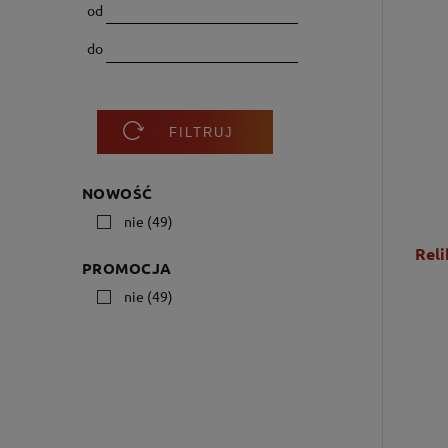
od
do
FILTRUJ
NOWOŚĆ
nie
(49)
Reli
PROMOCJA
nie
(49)