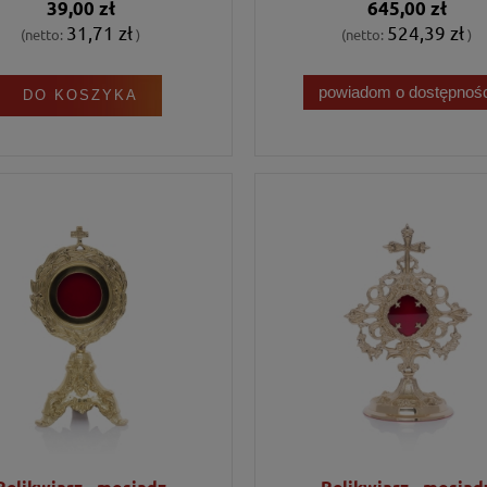
39,00 zł
645,00 zł
31,71 zł
524,39 zł
(netto:
)
(netto:
)
powiadom o dostępnośc
DO KOSZYKA
Relikwiarz - mosiądz
Relikwiarz - mosiąd