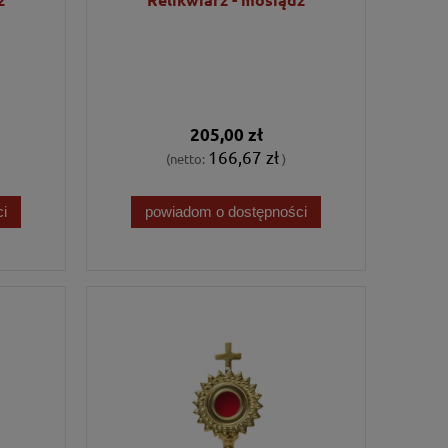
205,00 zł
166,67 zł
(netto:
)
i
powiadom o dostępności