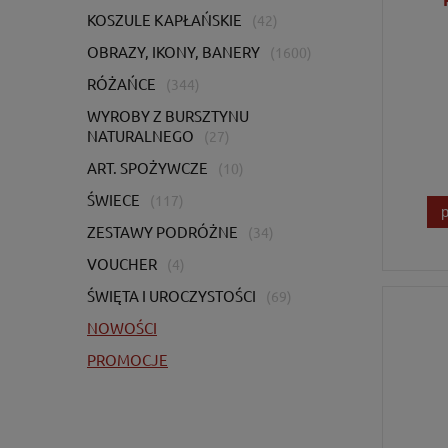
KOSZULE KAPŁAŃSKIE
(42)
OBRAZY, IKONY, BANERY
(1600)
RÓŻAŃCE
(344)
WYROBY Z BURSZTYNU
NATURALNEGO
(27)
ART. SPOŻYWCZE
(10)
ŚWIECE
(117)
ZESTAWY PODRÓŻNE
(34)
VOUCHER
(4)
ŚWIĘTA I UROCZYSTOŚCI
(69)
NOWOŚCI
PROMOCJE