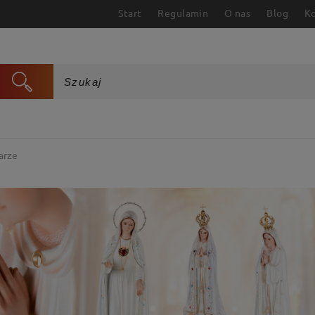
Start
Regulamin
O nas
Blog
K
arze