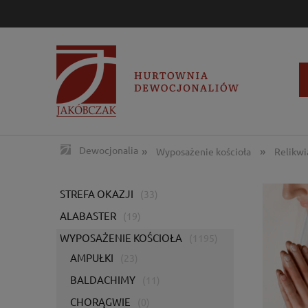
»
»
Dewocjonalia
Wyposażenie kościoła
Relikwi
STREFA OKAZJI
(33)
ALABASTER
(19)
WYPOSAŻENIE KOŚCIOŁA
(1195)
AMPUŁKI
(23)
BALDACHIMY
(11)
CHORĄGWIE
(0)