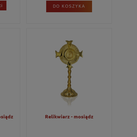
i
DO KOSZYKA
osiądz
Relikwiarz - mosiądz