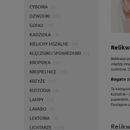
CYBORIA
(5)
DZWONKI
(51)
GONGI
(51)
KADZIDŁA
(4)
KIELICHY MSZALNE
(88)
Relikw
KLĘCZNIKI I SPOWIEDNIKI
(3)
Relikwiarze
KROPIDŁA
(49)
między inny
ozdobne. C
KROPIELNICE
(16)
Bogato z
KRZYŻE
(16)
Ta kategor
KUSTODIA
(4)
kształcie –
LAMPY
papieskim,
(25)
Dostępne s
LAVABO
(3)
LEKTORIA
(5)
Relikw
LICHTARZE
(253)