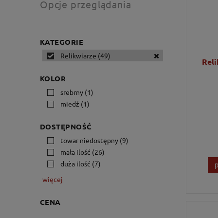
Opcje przeglądania
KATEGORIE
Relikwiarze
(49)
Reli
KOLOR
srebrny
(1)
miedź
(1)
DOSTĘPNOŚĆ
towar niedostępny
(9)
mała ilość
(26)
duża ilość
(7)
więcej
CENA