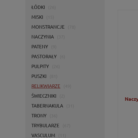
ŁÓDKI
(26)
MISKI
(15)
MONSTRANCJE
(78)
NACZYNIA
(37)
PATENY
(9)
PASTORAŁY
(6)
PULPITY
(26)
PUSZKI
(81)
RELIKWIARZE
(49)
ŚWIECZNIKI
(2)
Naczy
TABERNAKULA
(31)
TRONY
(36)
TRYBULARZE
(67)
VASCULUM
(11)