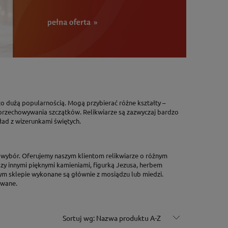
rdzo dużą popularnością. Mogą przybierać różne kształty –
 do przechowywania szczątków. Relikwiarze są zazwyczaj bardzo
ład z wizerunkami świętych.
i wybór. Oferujemy naszym klientom relikwiarze o różnym
ędzy innymi pięknymi kamieniami, figurką Jezusa, herbem
ym sklepie wykonane są głównie z mosiądzu lub miedzi.
owane.
Sortuj wg:
Nazwa produktu A-Z