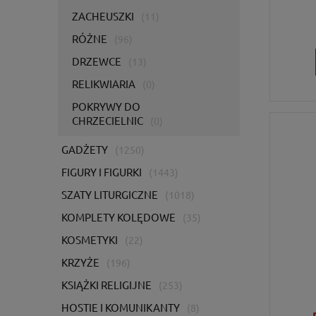
ZACHEUSZKI
(11)
RÓŻNE
(96)
DRZEWCE
(13)
RELIKWIARIA
(0)
POKRYWY DO
CHRZECIELNIC
(0)
GADŻETY
(1250)
FIGURY I FIGURKI
(1443)
SZATY LITURGICZNE
(1018)
KOMPLETY KOLĘDOWE
(35)
KOSMETYKI
(22)
KRZYŻE
(196)
KSIĄŻKI RELIGIJNE
(253)
HOSTIE I KOMUNIKANTY
(8)