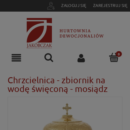
ZALOGUJ SIĘ
ZAREJESTRUJ SIĘ
Chrzcielnica - zbiornik na
wodę święconą - mosiądz