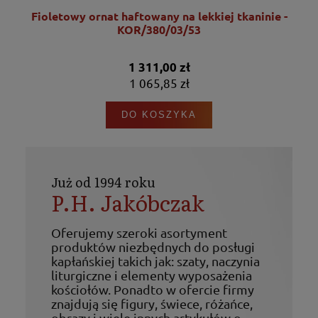
Fioletowy ornat haftowany na lekkiej tkaninie -
KOR/380/03/53
1 311,00 zł
1 065,85 zł
DO KOSZYKA
Już od 1994 roku
P.H. Jakóbczak
Oferujemy szeroki asortyment
produktów niezbędnych do posługi
kapłańskiej takich jak: szaty, naczynia
liturgiczne i elementy wyposażenia
kościołów. Ponadto w ofercie firmy
znajdują się figury, świece, różańce,
obrazy i wiele innych artykułów o