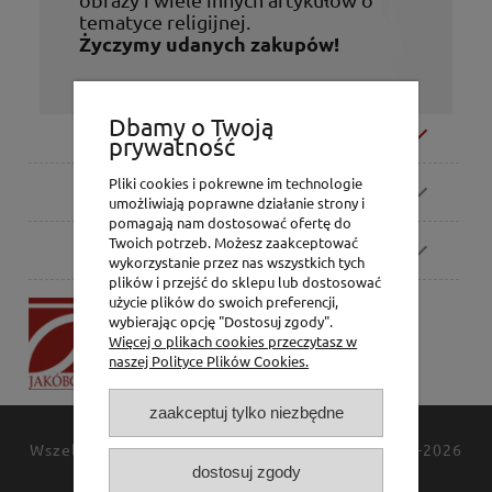
tematyce religijnej.
Życzymy udanych zakupów!
Dbamy o Twoją
Moje konto
prywatność
Pliki cookies i pokrewne im technologie
Zamówienia
umożliwiają poprawne działanie strony i
pomagają nam dostosować ofertę do
Twoich potrzeb. Możesz zaakceptować
Pomoc
wykorzystanie przez nas wszystkich tych
plików i przejść do sklepu lub dostosować
użycie plików do swoich preferencji,
P.H. Jakóbczak
wybierając opcję "Dostosuj zgody".
Dorota Jakóbczak
Więcej o plikach cookies przeczytasz w
Bialska 2/4,
naszej Polityce Plików Cookies.
42-202 Częstochowa
zaakceptuj tylko niezbędne
Wszelkie prawa zastrzeżone
JAKÓBCZAK
© 1994-2026
dostosuj zgody
Polityka prywatności