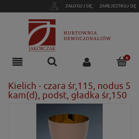
ZALOGUJ SIĘ
ZAREJESTRUJ SIĘ
Kielich - czara śr,115, nodus 5
kam(d), podst, gładka śr,150