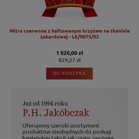
nie
Mitra czerwona z haftowanym krzyżem na tkaninie
żakardowej - LE/9075/02
1 020,00 zł
829,27 zł
DO KOSZYKA
Już od 1994 roku
P.H. Jakóbczak
Oferujemy szeroki asortyment
produktów niezbędnych do posługi
kapłańskiej takich jak: szaty, naczynia