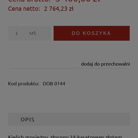
Cena netto:
2 764,23 zł
szt.
DO KOSZYKA
dodaj do przechowalni
Kod produktu:
DOB 0144
OPIS
Kielich mosiężny, złocony 24-karatowym złotem.