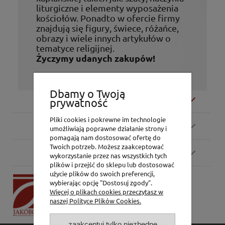
liturgiczne i elementy wyposażenia
kościołów. Ponadto w ofercie firmy
znajdują się figury, świece, różańce,
obrazy i wiele innych artykułów o
tematyce religijnej.
Życzymy udanych zakupów!
Dbamy o Twoją
Moje konto
prywatność
Pliki cookies i pokrewne im technologie
Zamówienia
umożliwiają poprawne działanie strony i
pomagają nam dostosować ofertę do
Twoich potrzeb. Możesz zaakceptować
Pomoc
wykorzystanie przez nas wszystkich tych
plików i przejść do sklepu lub dostosować
użycie plików do swoich preferencji,
P.H. Jakóbczak
wybierając opcję "Dostosuj zgody".
Dorota Jakóbczak
Więcej o plikach cookies przeczytasz w
Bialska 2/4,
naszej Polityce Plików Cookies.
42-202 Częstochowa
zaakceptuj tylko niezbędne