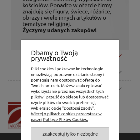
kościołów. Ponadto w ofercie firmy
znajdują się figury, świece, różańce,
obrazy i wiele innych artykułów o
tematyce religijnej.
Życzymy udanych zakupów!
Dbamy o Twoją
Moje konto
prywatność
Pliki cookies i pokrewne im technologie
Zamówienia
umożliwiają poprawne działanie strony i
pomagają nam dostosować ofertę do
Twoich potrzeb. Możesz zaakceptować
Pomoc
wykorzystanie przez nas wszystkich tych
plików i przejść do sklepu lub dostosować
użycie plików do swoich preferencji,
P.H. Jakóbczak
wybierając opcję "Dostosuj zgody".
Dorota Jakóbczak
Więcej o plikach cookies przeczytasz w
Bialska 2/4,
naszej Polityce Plików Cookies.
42-202 Częstochowa
zaakceptuj tylko niezbędne