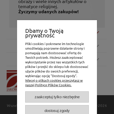
obrazy i wiele innych artykułów o
tematyce religijnej.
Życzymy udanych zakupów!
Dbamy o Twoją
Moje konto
prywatność
Pliki cookies i pokrewne im technologie
Zamówienia
umożliwiają poprawne działanie strony i
pomagają nam dostosować ofertę do
Twoich potrzeb. Możesz zaakceptować
Pomoc
wykorzystanie przez nas wszystkich tych
plików i przejść do sklepu lub dostosować
użycie plików do swoich preferencji,
P.H. Jakóbczak
wybierając opcję "Dostosuj zgody".
Dorota Jakóbczak
Więcej o plikach cookies przeczytasz w
Bialska 2/4,
naszej Polityce Plików Cookies.
42-202 Częstochowa
zaakceptuj tylko niezbędne
Wszelkie prawa zastrzeżone
JAKÓBCZAK
© 1994-2026
dostosuj zgody
Polityka prywatności