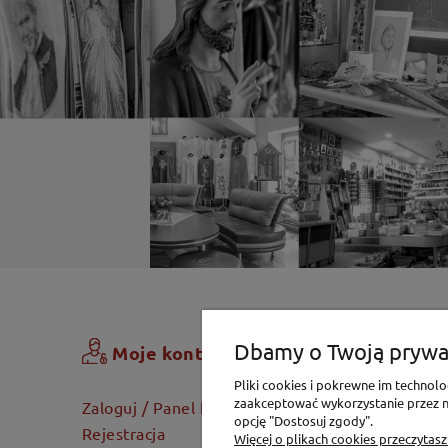
Zamówi
Dbamy o Twoją prywa
Moje konto
Pliki cookies i pokrewne im techno
Koszyk
zaakceptować wykorzystanie przez na
Zaloguj / Panel klienta
opcję "Dostosuj zgody".
Dostawa
Rejestracja
Więcej o plikach cookies przeczytasz