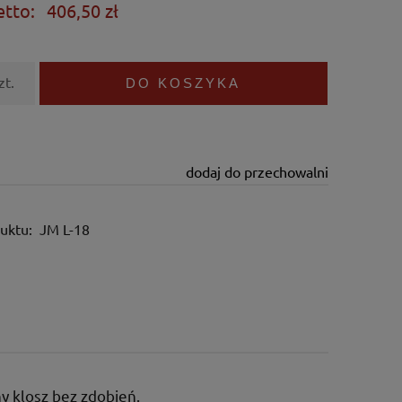
etto:
406,50 zł
zt.
DO KOSZYKA
dodaj do przechowalni
uktu:
JM L-18
y klosz bez zdobień.