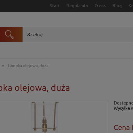
Start
Regulamin
O nas
Blog
K
»
Lampka olejowa, duża
ka olejowa, duża
Dostępno
Wysyłka 
Cena 