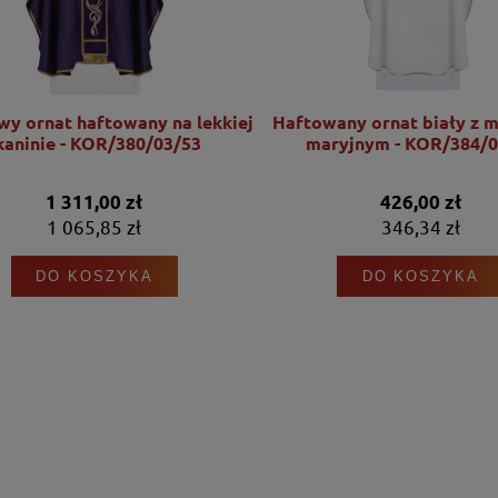
wy ornat haftowany na lekkiej
Haftowany ornat biały z 
kaninie - KOR/380/03/53
maryjnym - KOR/384/0
1 311,00 zł
426,00 zł
1 065,85 zł
346,34 zł
DO KOSZYKA
DO KOSZYKA