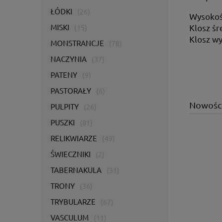
ŁÓDKI
(26)
Wysokoś
Klosz śr
MISKI
(15)
Klosz w
MONSTRANCJE
(78)
NACZYNIA
(37)
PATENY
(9)
PASTORAŁY
(6)
Nowośc
PULPITY
(26)
PUSZKI
(81)
RELIKWIARZE
(49)
ŚWIECZNIKI
(2)
TABERNAKULA
(31)
TRONY
(36)
TRYBULARZE
(67)
VASCULUM
(11)