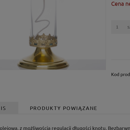
Cena n
s
Kod prod
IS
PRODUKTY POWIĄZANE
lejowa, z możliwością regulacji długości knotu. Bezbarwn