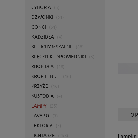
CYBORIA
(5)
DZWONKI
(51)
GONGI
(51)
KADZIDŁA
(4)
KIELICHY MSZALNE
(88)
KLĘCZNIKI I SPOWIEDNIKI
(3)
KROPIDŁA
(49)
KROPIELNICE
(16)
KRZYŻE
(16)
KUSTODIA
(4)
LAMPY
(25)
OP
LAVABO
(3)
LEKTORIA
(5)
LICHTARZE
Lampka o
(253)