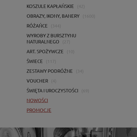
KOSZULE KAPŁAŃSKIE
(42)
OBRAZY, IKONY, BANERY
(1600)
RÓŻAŃCE
(344)
WYROBY Z BURSZTYNU
NATURALNEGO
(27)
ART. SPOŻYWCZE
(10)
ŚWIECE
(117)
ZESTAWY PODRÓŻNE
(34)
VOUCHER
(4)
ŚWIĘTA I UROCZYSTOŚCI
(69)
NOWOŚCI
PROMOCJE