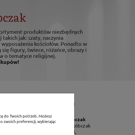
bczak
sortyment produktów niezbędnych
 takich jak: szaty, naczynia
ty wyposażenia kościołów. Ponadto w
 się figury, świece, różańce, obrazy i
w o tematyce religijnej.
akupów!
Dane teleadresowe
tę do Twoich potrzeb. Możesz
P.H. Jakóbczak
o swoich preferencji, wybierając
Dorota Jakóbczak
Bialska 2/4,