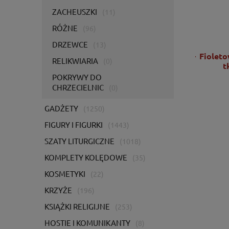
ZACHEUSZKI
(11)
RÓŻNE
(96)
DRZEWCE
(13)
Ornat zielony z bogatym haftem IHS -
Fioleto
RELIKWIARIA
(0)
KOR/056/01/01
t
POKRYWY DO
CHRZECIELNIC
(0)
2 725,00 zł
2 215,45 zł
GADŻETY
(1250)
FIGURY I FIGURKI
(1443)
DO KOSZYKA
SZATY LITURGICZNE
(1018)
KOMPLETY KOLĘDOWE
(35)
KOSMETYKI
(22)
KRZYŻE
(196)
KSIĄŻKI RELIGIJNE
(253)
HOSTIE I KOMUNIKANTY
(8)