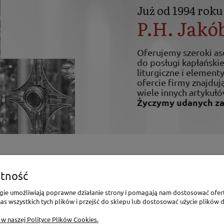
Już od 1994 roku
P.H. Jakó
Oferujemy szeroki a
do posługi kapłańskiej
liturgiczne i elemen
ofercie firmy znajdują
wiele innych artykułó
Życzymy udanych z
enia
Pomoc
tność
logie umożliwiają poprawne działanie strony i pomagają nam dostosować ofer
Polityka Prywatności
s wszystkich tych plików i przejść do sklepu lub dostosować użycie plików d
Polityka Cookies
 w naszej Polityce Plików Cookies.