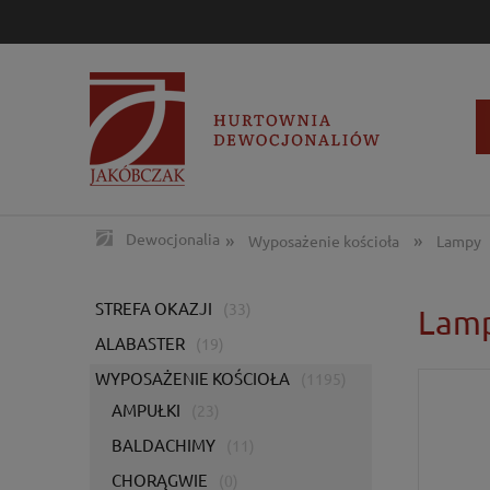
»
»
Dewocjonalia
Wyposażenie kościoła
Lampy
STREFA OKAZJI
(33)
Lamp
ALABASTER
(19)
WYPOSAŻENIE KOŚCIOŁA
(1195)
AMPUŁKI
(23)
BALDACHIMY
(11)
CHORĄGWIE
(0)