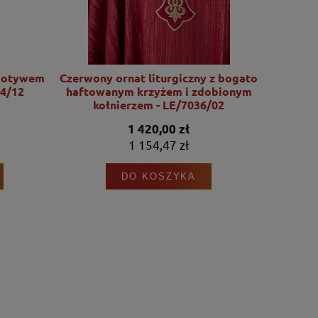
motywem
Czerwony ornat liturgiczny z bogato
Ornat l
4/12
haftowanym krzyżem i zdobionym
motywu Se
kołnierzem - LE/7036/02
1 420,00 zł
1 154,47 zł
DO KOSZYKA