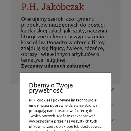
P.H. Jakóbczak
Oferujemy szeroki asortyment
produktów niezbędnych do posługi
kapłańskiej takich jak: szaty, naczynia
liturgiczne i elementy wyposażenia
kościołów. Ponadto w ofercie firmy
znajdują się figury, świece, różańce,
obrazy i wiele innych artykułów o
tematyce religijnej.
Życzymy udanych zakupów!
Dbamy o Twoją
Moje konto
prywatność
Pliki cookies i pokrewne im technologie
Zamówienia
umożliwiają poprawne działanie strony i
pomagają nam dostosować ofertę do
Twoich potrzeb. Możesz zaakceptować
Pomoc
wykorzystanie przez nas wszystkich tych
plików i przejść do sklepu lub dostosować