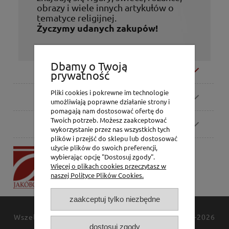
obrazy i wiele innych artykułów o
tematyce religijnej.
Życzymy udanych zakupów!
Dbamy o Twoją
Moje konto
prywatność
Pliki cookies i pokrewne im technologie
Zamówienia
umożliwiają poprawne działanie strony i
pomagają nam dostosować ofertę do
Twoich potrzeb. Możesz zaakceptować
Pomoc
wykorzystanie przez nas wszystkich tych
plików i przejść do sklepu lub dostosować
użycie plików do swoich preferencji,
P.H. Jakóbczak
wybierając opcję "Dostosuj zgody".
Dorota Jakóbczak
Więcej o plikach cookies przeczytasz w
Bialska 2/4,
naszej Polityce Plików Cookies.
42-202 Częstochowa
zaakceptuj tylko niezbędne
Wszelkie prawa zastrzeżone
JAKÓBCZAK
© 1994-2026
dostosuj zgody
Polityka prywatności