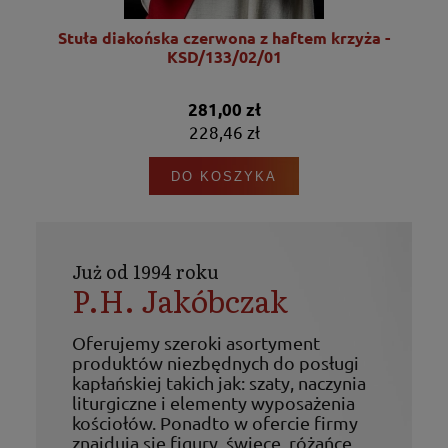
/10
Stuła diakońska czerwona z haftem krzyża -
KSD/133/02/01
281,00 zł
228,46 zł
DO KOSZYKA
Już od 1994 roku
P.H. Jakóbczak
Oferujemy szeroki asortyment
produktów niezbędnych do posługi
kapłańskiej takich jak: szaty, naczynia
liturgiczne i elementy wyposażenia
kościołów. Ponadto w ofercie firmy
znajdują się figury, świece, różańce,