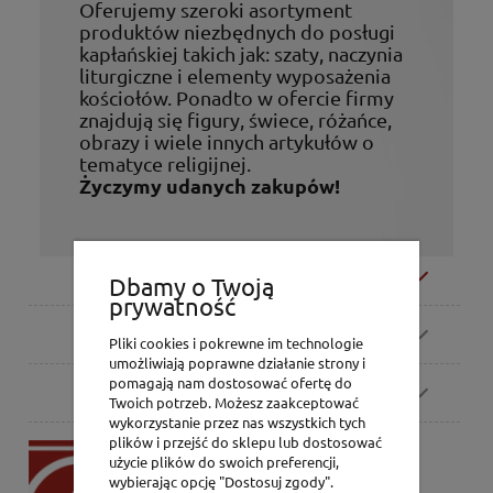
Oferujemy szeroki asortyment
produktów niezbędnych do posługi
kapłańskiej takich jak: szaty, naczynia
liturgiczne i elementy wyposażenia
kościołów. Ponadto w ofercie firmy
znajdują się figury, świece, różańce,
obrazy i wiele innych artykułów o
tematyce religijnej.
Życzymy udanych zakupów!
Moje konto
Dbamy o Twoją
prywatność
Zamówienia
Pliki cookies i pokrewne im technologie
umożliwiają poprawne działanie strony i
pomagają nam dostosować ofertę do
Pomoc
Twoich potrzeb. Możesz zaakceptować
wykorzystanie przez nas wszystkich tych
plików i przejść do sklepu lub dostosować
P.H. Jakóbczak
użycie plików do swoich preferencji,
Dorota Jakóbczak
wybierając opcję "Dostosuj zgody".