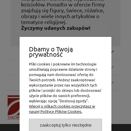
kościołów. Ponadto w ofercie firmy
znajdują się figury, świece, różańce,
obrazy i wiele innych artykułów o
tematyce religijnej.
Życzymy udanych zakupów!
Dbamy o Twoją
Moje konto
prywatność
Pliki cookies i pokrewne im technologie
Zamówienia
umożliwiają poprawne działanie strony i
pomagają nam dostosować ofertę do
Twoich potrzeb. Możesz zaakceptować
Pomoc
wykorzystanie przez nas wszystkich tych
plików i przejść do sklepu lub dostosować
użycie plików do swoich preferencji,
P.H. Jakóbczak
wybierając opcję "Dostosuj zgody".
Dorota Jakóbczak
Więcej o plikach cookies przeczytasz w
Bialska 2/4,
naszej Polityce Plików Cookies.
42-202 Częstochowa
zaakceptuj tylko niezbędne