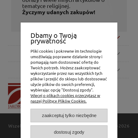
tematyce religijnej.
Życzymy udanych zakupów!
Dbamy o Twoją
Moje konto
prywatność
Pliki cookies i pokrewne im technologie
Zamówienia
umożliwiają poprawne działanie strony i
pomagają nam dostosować ofertę do
Twoich potrzeb. Możesz zaakceptować
Pomoc
wykorzystanie przez nas wszystkich tych
plików i przejść do sklepu lub dostosować
użycie plików do swoich preferencji,
P.H. Jakóbczak
wybierając opcję "Dostosuj zgody".
Dorota Jakóbczak
Więcej o plikach cookies przeczytasz w
Bialska 2/4,
naszej Polityce Plików Cookies.
42-202 Częstochowa
zaakceptuj tylko niezbędne
Wszelkie prawa zastrzeżone
JAKÓBCZAK
© 1994-2026
dostosuj zgody
Polityka prywatności