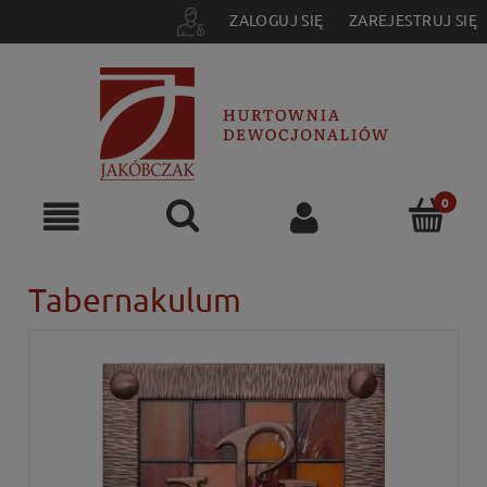
ZALOGUJ SIĘ
ZAREJESTRUJ SIĘ
Tabernakulum