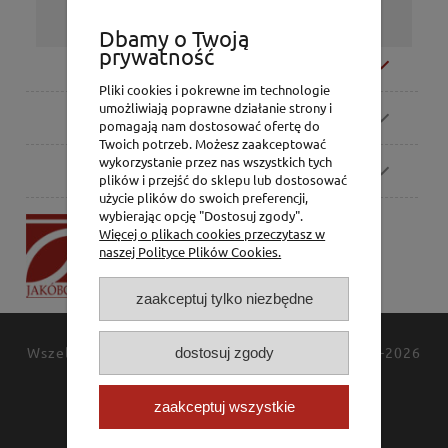
Dbamy o Twoją
prywatność
Moje konto
Pliki cookies i pokrewne im technologie
umożliwiają poprawne działanie strony i
Zamówienia
pomagają nam dostosować ofertę do
Twoich potrzeb. Możesz zaakceptować
wykorzystanie przez nas wszystkich tych
Pomoc
plików i przejść do sklepu lub dostosować
użycie plików do swoich preferencji,
wybierając opcję "Dostosuj zgody".
P.H. Jakóbczak
Więcej o plikach cookies przeczytasz w
Dorota Jakóbczak
naszej Polityce Plików Cookies.
Bialska 2/4,
42-202 Częstochowa
zaakceptuj tylko niezbędne
Wszelkie prawa zastrzeżone
JAKÓBCZAK
© 1994-2026
dostosuj zgody
Polityka prywatności
Kontakt
zaakceptuj wszystkie