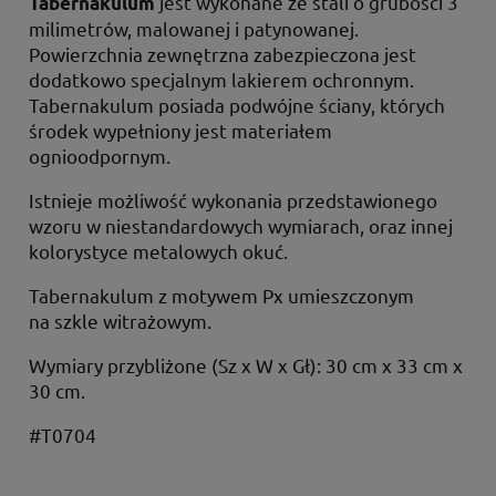
jest wykonane ze stali o grubości 3
Tabernakulum
milimetrów, malowanej i patynowanej.
Powierzchnia zewnętrzna zabezpieczona jest
dodatkowo specjalnym lakierem ochronnym.
Tabernakulum posiada podwójne ściany, których
środek wypełniony jest materiałem
ognioodpornym.
Istnieje możliwość wykonania przedstawionego
wzoru w niestandardowych wymiarach, oraz innej
kolorystyce metalowych okuć.
Tabernakulum z motywem Px umieszczonym
na szkle witrażowym.
Wymiary przybliżone (Sz x W x Gł): 30 cm x 33 cm x
30 cm.
#T0704