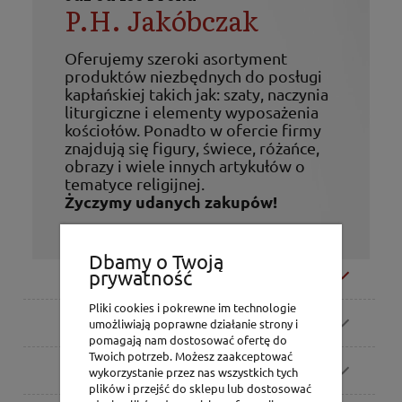
P.H. Jakóbczak
Oferujemy szeroki asortyment
produktów niezbędnych do posługi
kapłańskiej takich jak: szaty, naczynia
liturgiczne i elementy wyposażenia
kościołów. Ponadto w ofercie firmy
znajdują się figury, świece, różańce,
obrazy i wiele innych artykułów o
tematyce religijnej.
Życzymy udanych zakupów!
Dbamy o Twoją
Moje konto
prywatność
Pliki cookies i pokrewne im technologie
Zamówienia
umożliwiają poprawne działanie strony i
pomagają nam dostosować ofertę do
Twoich potrzeb. Możesz zaakceptować
Pomoc
wykorzystanie przez nas wszystkich tych
plików i przejść do sklepu lub dostosować