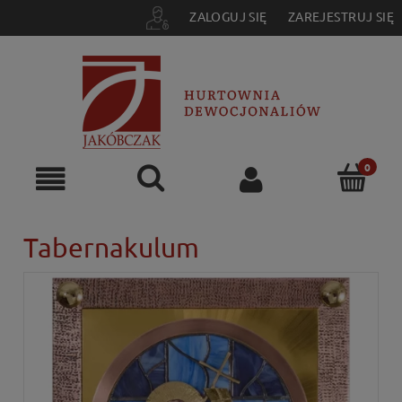
ZALOGUJ SIĘ
ZAREJESTRUJ SIĘ
Tabernakulum