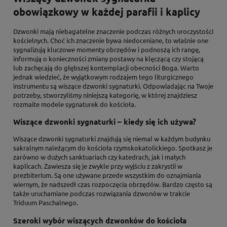
obowiązkowy w każdej parafii i kaplicy
Dzwonki mają niebagatelne znaczenie podczas różnych uroczystości
kościelnych. Choć ich znaczenie bywa niedoceniane, to właśnie one
sygnalizują kluczowe momenty obrzędów i podnoszą ich rangę,
informują o konieczności zmiany postawy na klęczącą czy stojącą
lub zachęcają do głębszej kontemplacji obecności Boga. Warto
jednak wiedzieć, że wyjątkowym rodzajem tego liturgicznego
instrumentu są wiszące dzwonki sygnaturki. Odpowiadając na Twoje
potrzeby, stworzyliśmy niniejszą kategorię, w której znajdziesz
rozmaite modele sygnaturek do kościoła.
Wiszące dzwonki sygnaturki – kiedy się ich używa?
Wiszące dzwonki sygnaturki znajdują się niemal w każdym budynku
sakralnym należącym do kościoła rzymskokatolickiego. Spotkasz je
zarówno w dużych sanktuariach czy katedrach, jak i małych
kaplicach. Zawiesza się je zwykle przy wyjściu z zakrystii w
prezbiterium. Są one używane przede wszystkim do oznajmiania
wiernym, że nadszedł czas rozpoczęcia obrzędów. Bardzo często są
także uruchamiane podczas rozwiązania dzwonów w trakcie
Triduum Paschalnego.
Szeroki wybór wiszących dzwonków do kościoła