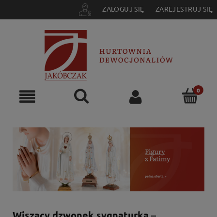
ZALOGUJ SIĘ
ZAREJESTRUJ SIĘ
Wiszący dzwonek sygnaturka –