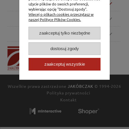
Moje konto
użycie plików do swoich preferencji,
wybierając opcję "Dostosuj zgody".
Więcej o plikach cookies przeczytasz w
Zamówienia
naszej Polityce Plików Cookies.
zaakceptuj tylko niezbędne
Pomoc
dostosuj zgody
P.H. Jakóbczak
Dorota Jakóbczak
Bialska 2/4,
zaakceptuj wszystkie
42-202 Częstochowa
Wszelkie prawa zastrzeżone
JAKÓBCZAK
© 1994-2026
Polityka prywatności
Kontakt