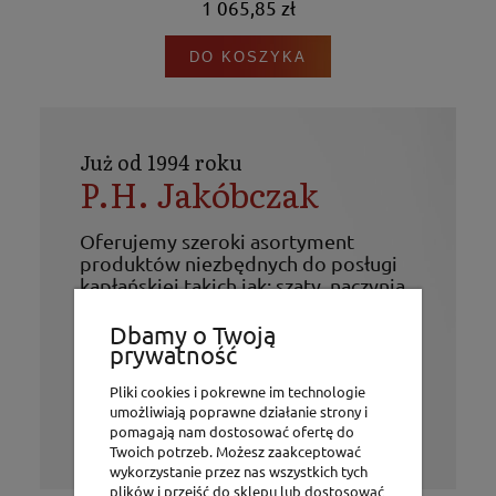
1 065,85 zł
DO KOSZYKA
Już od 1994 roku
P.H. Jakóbczak
Oferujemy szeroki asortyment
produktów niezbędnych do posługi
kapłańskiej takich jak: szaty, naczynia
liturgiczne i elementy wyposażenia
kościołów. Ponadto w ofercie firmy
Dbamy o Twoją
prywatność
znajdują się figury, świece, różańce,
obrazy i wiele innych artykułów o
Pliki cookies i pokrewne im technologie
tematyce religijnej.
umożliwiają poprawne działanie strony i
Życzymy udanych zakupów!
pomagają nam dostosować ofertę do
Twoich potrzeb. Możesz zaakceptować
wykorzystanie przez nas wszystkich tych
plików i przejść do sklepu lub dostosować