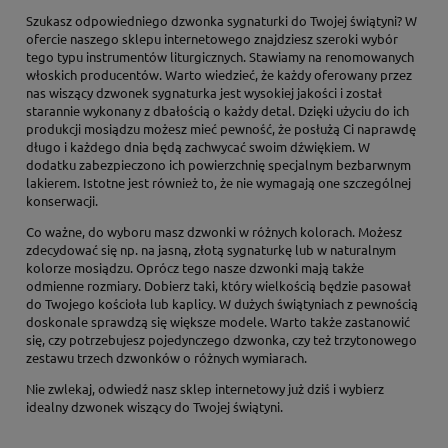
Szukasz odpowiedniego dzwonka sygnaturki do Twojej świątyni? W
ofercie naszego sklepu internetowego znajdziesz szeroki wybór
tego typu instrumentów liturgicznych. Stawiamy na renomowanych
włoskich producentów. Warto wiedzieć, że każdy oferowany przez
nas wiszący dzwonek sygnaturka jest wysokiej jakości i został
starannie wykonany z dbałością o każdy detal. Dzięki użyciu do ich
produkcji mosiądzu możesz mieć pewność, że posłużą Ci naprawdę
długo i każdego dnia będą zachwycać swoim dźwiękiem. W
dodatku zabezpieczono ich powierzchnię specjalnym bezbarwnym
lakierem. Istotne jest również to, że nie wymagają one szczególnej
konserwacji.
Co ważne, do wyboru masz dzwonki w różnych kolorach. Możesz
zdecydować się np. na jasną, złotą sygnaturkę lub w naturalnym
kolorze mosiądzu. Oprócz tego nasze dzwonki mają także
odmienne rozmiary. Dobierz taki, który wielkością będzie pasował
do Twojego kościoła lub kaplicy. W dużych świątyniach z pewnością
doskonale sprawdzą się większe modele. Warto także zastanowić
się, czy potrzebujesz pojedynczego dzwonka, czy też trzytonowego
zestawu trzech dzwonków o różnych wymiarach.
Nie zwlekaj, odwiedź nasz sklep internetowy już dziś i wybierz
idealny dzwonek wiszący do Twojej świątyni.